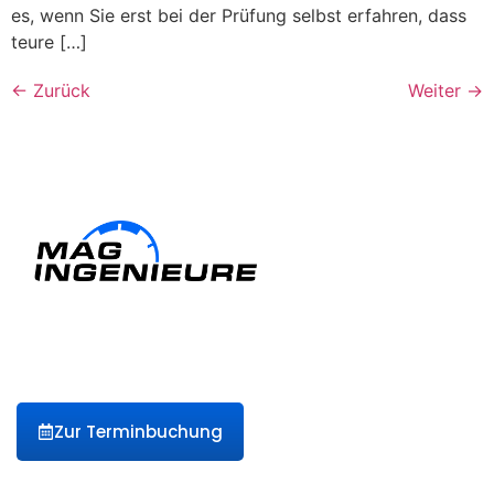
es, wenn Sie erst bei der Prüfung selbst erfahren, dass
teure […]
←
Zurück
Weiter
→
Ihr Partner für Hauptuntersuchungen und mehr in Berlin-
Pankow & Umgebung. Vertrauen Sie auf kompetente
Prüfungen, klare Abläufe und einen persönlichen Service –
damit Sie sicher unterwegs sind.
Zur Terminbuchung
Kontakt