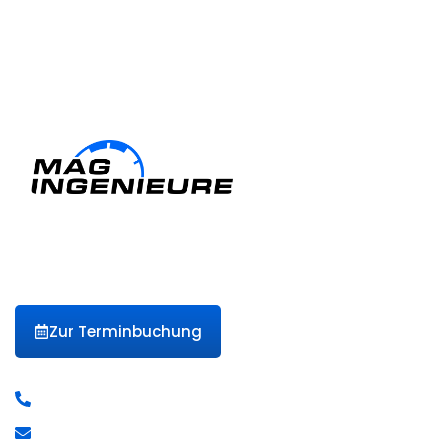
Ihr Partner für Hauptuntersuchungen und mehr in Berlin-
Pankow & Umgebung. Vertrauen Sie auf kompetente
Prüfungen, klare Abläufe und einen persönlichen Service –
damit Sie sicher unterwegs sind.
Zur Terminbuchung
Kontakt
+49176 22008103
kontakt@mag-gutachten.de